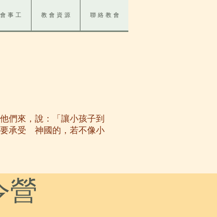
 會 事 工
教 會 資 源
聯 絡 教 會
叫他們來，說：「讓小孩子到
凡要承受 神國的，若不像小
令營