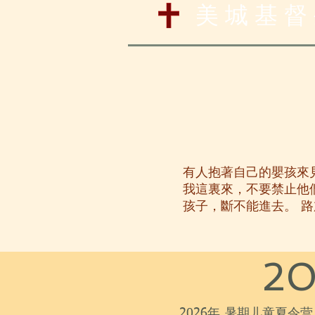
美 城 基 督
有人抱著自己的嬰孩來
我這裏來，不要禁止他
孩子，斷不能進去。 路加
2
2026年 暑期儿童夏令