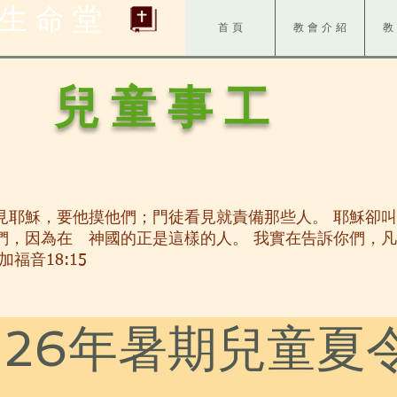
 生 命 堂
首 頁
教 會 介 紹
教
兒 童 事 工
見耶穌，要他摸他們；門徒看見就責備那些人。 耶穌卻
們，因為在 神國的正是這樣的人。 我實在告訴你們，
福音18:15
026年暑期兒童夏
营