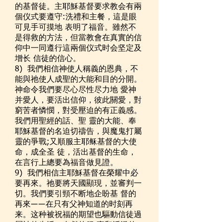
的基督徒。主耶穌基督要求教会有兩
個仪式要遵守:洗禮和主餐，這是眼
可見手可摸地 表明了福音。雖然不
是得救的方法，但當教會在真實的信
仰中一同遵行這兩個仪式时会坚定及
增长 信徒的信心。
8) 我們相信神使人稱義的恩典，不
能與祂使人成聖的大能和目的分開。
神命令我們要尽心尽性尽力地 愛神
并愛人，要活出信仰，彼此關愛，對
窮苦者憐憫，對受壓迫的有正義感。
我們用聖經的話、聖 靈的大能、奉
耶穌基督的名迫切禱告，與魔鬼打屬
靈的爭戰;又順服主耶稣基督的大使
命，成全圣 徒，活出基督的生命，
在言行上總要為福音做見證。
9) 我們相信主耶穌基督在榮耀中必
要再來。祂要將天國顯現，並審判一
切。我們要引頸不断地企盼基 督的
再來――在只有父神知道的时刻再
来。这种被祝福的期望也驅動信徒過