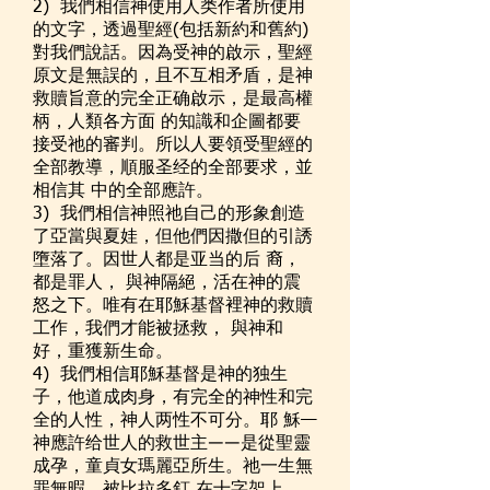
2) 我們相信神使用人类作者所使用
的文字，透過聖經(包括新約和舊約)
對我們說話。因為受神的啟示，聖經
原文是無誤的，且不互相矛盾，是神
救贖旨意的完全正确啟示，是最高權
柄，人類各方面 的知識和企圖都要
接受祂的審判。所以人要領受聖經的
全部教導，順服圣经的全部要求，並
相信其 中的全部應許。
3) 我們相信神照祂自己的形象創造
了亞當與夏娃，但他們因撒但的引誘
墮落了。因世人都是亚当的后 裔，
都是罪人， 與神隔絕，活在神的震
怒之下。唯有在耶穌基督裡神的救贖
工作，我們才能被拯救， 與神和
好，重獲新生命。
4) 我們相信耶穌基督是神的独生
子，他道成肉身，有完全的神性和完
全的人性，神人两性不可分。耶 穌—
神應許给世人的救世主――是從聖靈
成孕，童貞女瑪麗亞所生。祂一生無