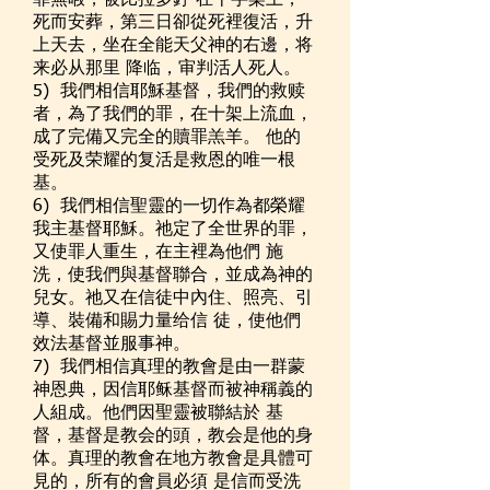
罪無暇，被比拉多釘 在十字架上，
死而安葬，第三日卻從死裡復活，升
上天去，坐在全能天父神的右邊，将
来必从那里 降临，审判活人死人。
5) 我們相信耶穌基督，我們的救赎
者，為了我們的罪，在十架上流血，
成了完備又完全的贖罪羔羊。 他的
受死及荣耀的复活是救恩的唯一根
基。
6) 我們相信聖靈的一切作為都榮耀
我主基督耶穌。祂定了全世界的罪，
又使罪人重生，在主裡為他們 施
洗，使我們與基督聯合，並成為神的
兒女。祂又在信徒中內住、照亮、引
導、裝備和賜力量给信 徒，使他們
效法基督並服事神。
7) 我們相信真理的教會是由一群蒙
神恩典，因信耶稣基督而被神稱義的
人組成。他們因聖靈被聯結於 基
督，基督是教会的頭，教会是他的身
体。真理的教會在地方教會是具體可
見的，所有的會員必須 是信而受洗