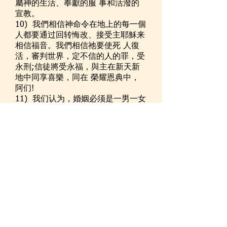
屬神的生活、奉獻的服 事和活潑的
宣教。
10) 我們相信神命令在地上的每一個
人都要通过回转悔改、接受主耶穌来
相信福音。我們相信祂要使死 人復
活，審判世界，定不信的人的罪，受
永刑;信徒將受永福，與主在新天新
地中同享喜樂，同在 榮耀恩典中，
阿们!
11) 我们认为，婚姻必须是一男一女
立下的终身承诺。 是神独特的恩赐
揭示基督和祂教会的联合，并为 婚
姻中的男人和女人提供亲密的陪伴框
架，即按照圣经标准进行性表达的渠
道，以及人类繁衍的方 式。
太初有道，道与神同在，道就是
神。 这道太初与神同在。 万物
是藉著他造的；凡被造的，没有
一样不是藉著他造的。 生命在