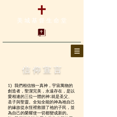
美 城 基 督 生 命 堂
信 仰 宣 言
1) 我們相信独一真神，宇宙萬物的
創造者，聖潔完美，永遠存在，是以
愛相連的三位一體的神:就是圣父、
圣子與聖靈。全知全能的神為祂自己
的緣故從永恆裡救贖了祂的子民，並
為自己的榮耀使一切都變成新的。