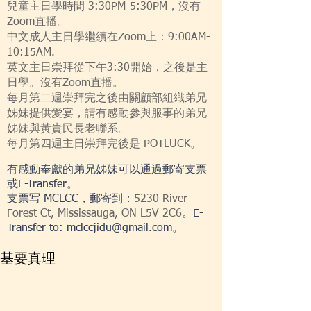
兒童主日學時間 3:30PM-5:30PM，沒有
Zoom直播。
中文成人主日學繼續在Zoom上：9:00AM-
10:15AM.
英文主日崇拜從下午3:30開始，之後是主
日學。沒有Zoom直播。
每月第二週崇拜完之後由關顧部組織弟兄
姊妹提供愛宴，請有感動參與服事的弟兄
姊妹與黃貴民長老聯系。
每月第四週主日崇拜完後是 POTLUCK。
​有感動奉獻的弟兄姊妹可以通過郵寄支票
或E-Transfer。
支票写 MCLCC，郵寄到：
5230 River
Forest Ct, Mississauga, ON L5V 2C6
。E-
Transfer to:
mclccjidu@gmail.com
。
基要真理