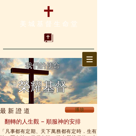
美 城 基 督 生 命 堂
我們的使命
榮耀基督
最 新 證 道
播放
翻轉的人生觀 – 順服神的安排
「凡事都有定期、天下萬務都有定時．生有