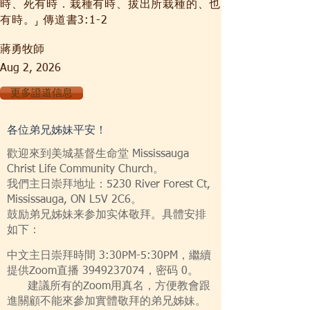
時、死有時．栽種有時、拔出所栽種的、也
有時。⸥ 傳道書3:1-2
蔣勇牧師
Aug 2, 2026
更多證道信息
各位弟兄姊妹平安！
歡迎來到美城基督生命堂 Mississauga
Christ Life Community Church。
我們主日崇拜地址：5230 River Forest Ct,
Mississauga, ON L5V 2C6。
鼓励弟兄姊妹来参加实体敬拜。具體安排
如下：
中文主日崇拜時間 3:30PM-5:30PM，繼續
提供Zoom直播
3949237074
，密码 0。
建議所有的Zoom用真名，方便教會跟
進關顧不能來參加實體敬拜的弟兄姊妹。